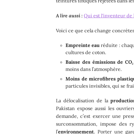
teintures toxiques rejetées dans les
A lire aussi :
Qui est l'inventeur d
Voici ce que cela change concrète
Empreinte eau
réduite : chaqu
cultures de coton.
Baisse des émissions de CO₂
moins dans l’atmosphère.
Moins de microfibres plastiq
particules invisibles, qui se f
La délocalisation de la
productio
Pakistan expose aussi les ouvrie
demande, c’est exercer une pres
surconsommation, impose des ry
l’
environnement
. Porter une gar