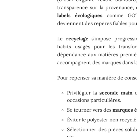
transparence sur la provenance, 
labels écologiques
comme GOTS
deviennent des repères fiables pou
Le
recyclage
s’impose progressiv
habits usagés pour les transfor
dépendance aux matières premièr
accompagnent des marques dans la
Pour repenser sa manière de consom
Privilégier la
seconde main
o
occasions particulières.
Se tourner vers des
marques é
Éviter le polyester non recyclé
Sélectionner des pièces solide
vie.