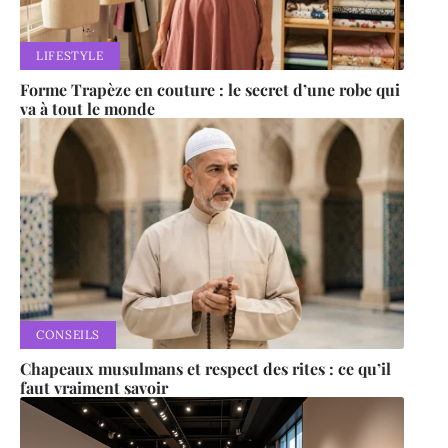
LIFESTYLE
Forme Trapèze en couture : le secret d’une robe qui
va à tout le monde
CONSEILS
Chapeaux musulmans et respect des rites : ce qu’il
faut vraiment savoir