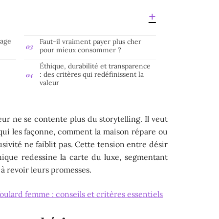
tage
Faut-il vraiment payer plus cher
pour mieux consommer ?
Éthique, durabilité et transparence
u
: des critères qui redéfinissent la
valeur
ur ne se contente plus du storytelling. Il veut
 qui les façonne, comment la maison répare ou
lusivité ne faiblit pas. Cette tension entre désir
hique redessine la carte du luxe, segmentant
 à revoir leurs promesses.
foulard femme : conseils et critères essentiels