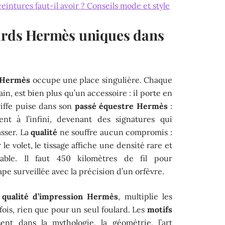
ntures faut-il avoir ? Conseils mode et style
lards Hermès uniques dans
 Hermès
occupe une place singulière. Chaque
main, est bien plus qu’un accessoire : il porte en
riffe puise dans son
passé équestre Hermès
:
ent à l’infini, devenant des signatures qui
asser. La
qualité
ne souffre aucun compromis :
 le volet, le tissage affiche une densité rare et
table. Il faut 450 kilomètres de fil pour
e surveillée avec la précision d’un orfèvre.
a
qualité d’impression Hermès
, multiplie les
fois, rien que pour un seul foulard. Les
motifs
sent dans la mythologie, la géométrie, l’art