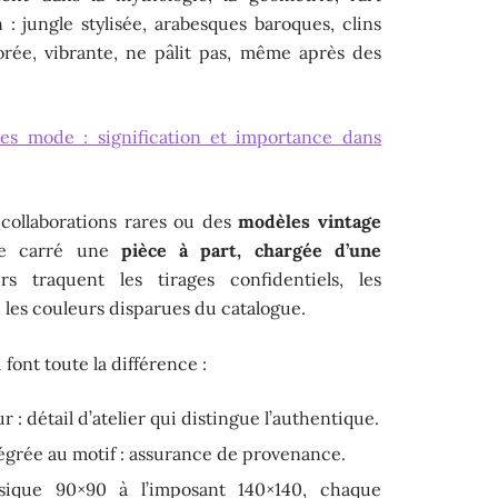
: jungle stylisée, arabesques baroques, clins
lorée, vibrante, ne pâlit pas, même après des
res mode : signification et importance dans
 collaborations rares ou des
modèles vintage
ue carré une
pièce à part, chargée d’une
s traquent les tirages confidentiels, les
 les couleurs disparues du catalogue.
 font toute la différence :
ur : détail d’atelier qui distingue l’authentique.
égrée au motif : assurance de provenance.
ssique 90×90 à l’imposant 140×140, chaque