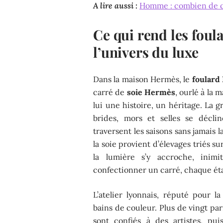
A lire aussi :
Homme : combien de cei
Ce qui rend les fou
l’univers du luxe
Dans la maison Hermès, le
foulard
carré de
soie Hermès
, ourlé à la 
lui une histoire, un héritage. La g
brides, mors et selles se déclin
traversent les saisons sans jamais l
la soie provient d’élevages triés sur
la lumière s’y accroche, inimi
confectionner un carré, chaque étap
L’atelier lyonnais, réputé pour l
bains de couleur. Plus de vingt par
sont confiés à des artistes, pui