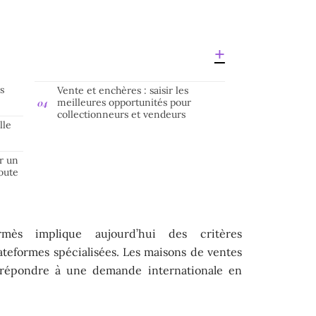
s
Vente et enchères : saisir les
meilleures opportunités pour
collectionneurs et vendeurs
lle
r un
oute
mès implique aujourd’hui des critères
plateformes spécialisées. Les maisons de ventes
 répondre à une demande internationale en