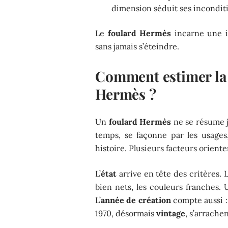
dimension séduit ses incondit
Le
foulard Hermès
incarne une id
sans jamais s’éteindre.
Comment estimer la 
Hermès ?
Un
foulard Hermès
ne se résume ja
temps, se façonne par les usages
histoire. Plusieurs facteurs orient
L’
état
arrive en tête des critères. L
bien nets, les couleurs franches. 
L’
année de création
compte aussi :
1970, désormais
vintage
, s’arrache